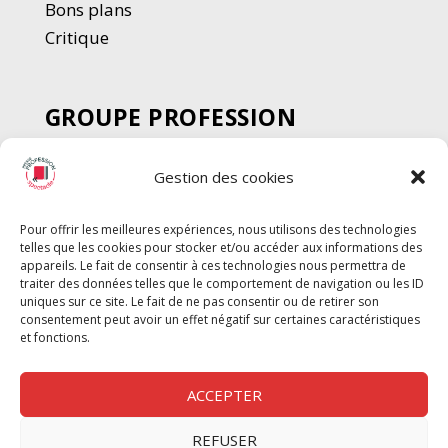
Bons plans
Critique
GROUPE PROFESSION
SPECTACLE
Gestion des cookies
Chèque Intermittents
Henotes
Pour offrir les meilleures expériences, nous utilisons des technologies
Chèque Compta
telles que les cookies pour stocker et/ou accéder aux informations des
Chèque Emploi Spectacle
appareils. Le fait de consentir à ces technologies nous permettra de
traiter des données telles que le comportement de navigation ou les ID
G-Pods
uniques sur ce site. Le fait de ne pas consentir ou de retirer son
consentement peut avoir un effet négatif sur certaines caractéristiques
Profession Audio-visuel
Suivre
Suivre
et fonctions.
Le Cahier Pro
ACCEPTER
REFUSER