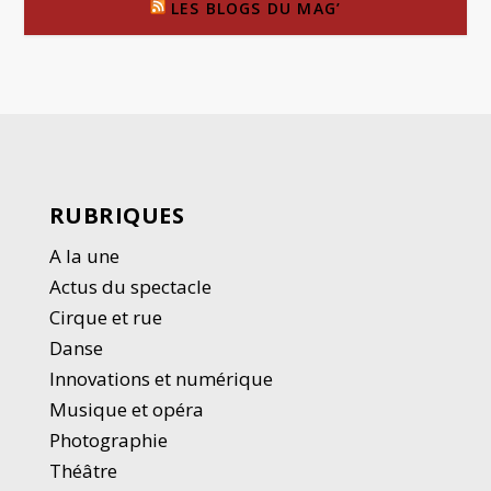
LES BLOGS DU MAG’
RUBRIQUES
A la une
Actus du spectacle
Cirque et rue
Danse
Innovations et numérique
Musique et opéra
Photographie
Thé
â
tre