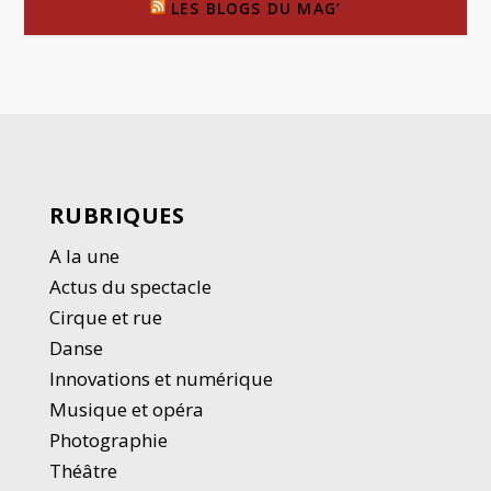
LES BLOGS DU MAG’
RUBRIQUES
A la une
Actus du spectacle
Cirque et rue
Danse
Innovations et numérique
Musique et opéra
Photographie
Thé
â
tre