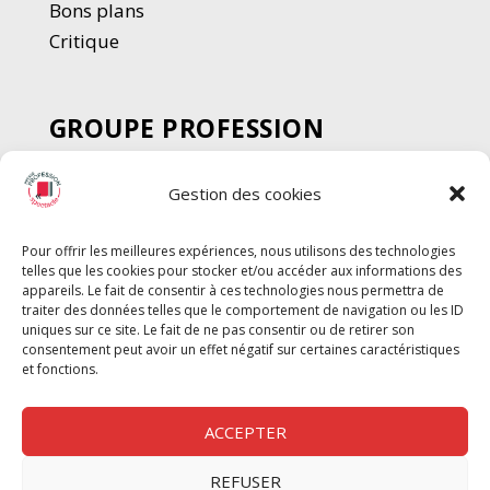
Bons plans
Critique
GROUPE PROFESSION
SPECTACLE
Gestion des cookies
Chèque Intermittents
Henotes
Pour offrir les meilleures expériences, nous utilisons des technologies
Chèque Compta
telles que les cookies pour stocker et/ou accéder aux informations des
Chèque Emploi Spectacle
appareils. Le fait de consentir à ces technologies nous permettra de
traiter des données telles que le comportement de navigation ou les ID
G-Pods
uniques sur ce site. Le fait de ne pas consentir ou de retirer son
consentement peut avoir un effet négatif sur certaines caractéristiques
Profession Audio-visuel
Suivre
Suivre
et fonctions.
Le Cahier Pro
ACCEPTER
REFUSER