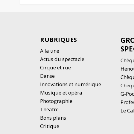
GRO
RUBRIQUES
SPE
A la une
Actus du spectacle
Chèqu
Cirque et rue
Heno
Danse
Chèq
Innovations et numérique
Chèqu
Musique et opéra
G-Po
Photographie
Profe
Thé
â
tre
Le Ca
Bons plans
Critique