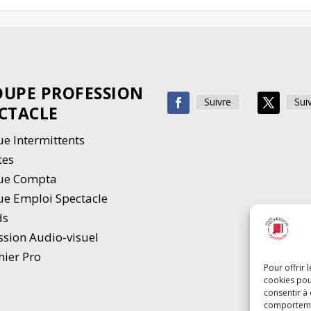
UPE PROFESSION
Suivre
Sui
CTACLE
e Intermittents
tes
ue Compta
e Emploi Spectacle
ds
ssion Audio-visuel
hier Pro
Pour offrir 
cookies pou
consentir à
comportement