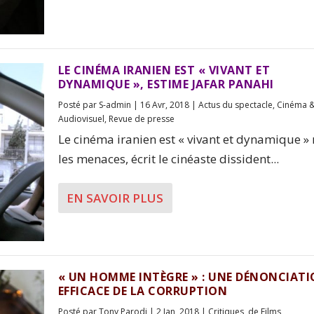
LE CINÉMA IRANIEN EST « VIVANT ET
DYNAMIQUE », ESTIME JAFAR PANAHI
Posté par
S-admin
|
16 Avr, 2018
|
Actus du spectacle
,
Cinéma 
Audiovisuel
,
Revue de presse
Le cinéma iranien est « vivant et dynamique »
les menaces, écrit le cinéaste dissident...
EN SAVOIR PLUS
« UN HOMME INTÈGRE » : UNE DÉNONCIAT
EFFICACE DE LA CORRUPTION
Posté par
Tony Parodi
|
2 Jan, 2018
|
Critiques
,
de Films