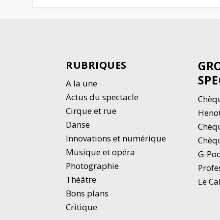
GRO
RUBRIQUES
SPE
A la une
Actus du spectacle
Chèqu
Cirque et rue
Heno
Danse
Chèq
Innovations et numérique
Chèqu
Musique et opéra
G-Po
Photographie
Profe
Thé
â
tre
Le Ca
Bons plans
Critique