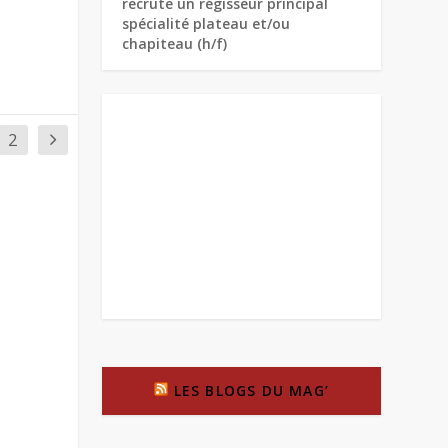
recrute un régisseur principal
spécialité plateau et/ou
chapiteau (h/f)
2
LES BLOGS DU MAG’