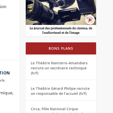
 Son
BONS PLANS
Le Théâtre Nanterre-Amandiers
recrute un secrétaire technique
UTION
(h/f)
acle
,
Le Théâtre Gérard Philipe recrute
amique,
un responsable de l’accueil (h/f)
Circa, Pôle National Cirque