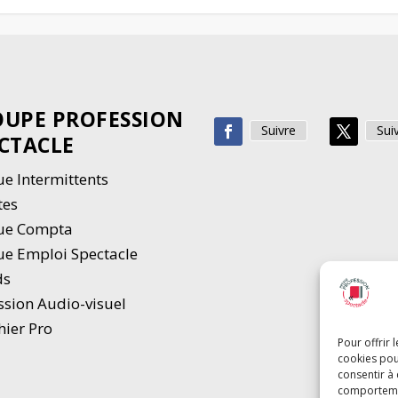
UPE PROFESSION
Suivre
Sui
CTACLE
e Intermittents
tes
ue Compta
e Emploi Spectacle
ds
ssion Audio-visuel
hier Pro
Pour offrir 
cookies pou
consentir à
comportement