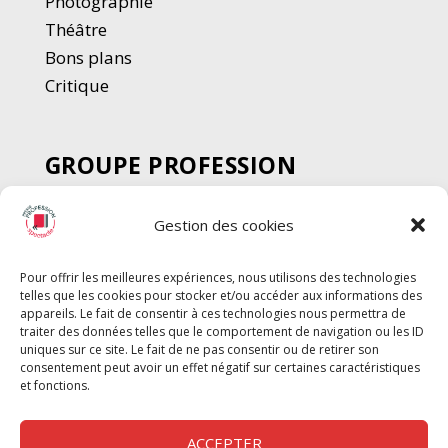
Photographie
Thé
â
tre
Bons plans
Critique
GROUPE PROFESSION
SPECTACLE
Gestion des cookies
Chèque Intermittents
Henotes
Pour offrir les meilleures expériences, nous utilisons des technologies
Chèque Compta
telles que les cookies pour stocker et/ou accéder aux informations des
Chèque Emploi Spectacle
appareils. Le fait de consentir à ces technologies nous permettra de
traiter des données telles que le comportement de navigation ou les ID
G-Pods
uniques sur ce site. Le fait de ne pas consentir ou de retirer son
consentement peut avoir un effet négatif sur certaines caractéristiques
Profession Audio-visuel
Suivre
Suivre
et fonctions.
Le Cahier Pro
ACCEPTER