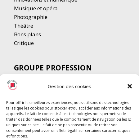
Musique et opéra
Photographie
Thé
â
tre
Bons plans
Critique
GROUPE PROFESSION
SPECTACLE
Gestion des cookies
Chèque Intermittents
Henotes
Pour offrir les meilleures expériences, nous utilisons des technologies
Chèque Compta
telles que les cookies pour stocker et/ou accéder aux informations des
Chèque Emploi Spectacle
appareils. Le fait de consentir à ces technologies nous permettra de
traiter des données telles que le comportement de navigation ou les ID
G-Pods
uniques sur ce site. Le fait de ne pas consentir ou de retirer son
consentement peut avoir un effet négatif sur certaines caractéristiques
Profession Audio-visuel
Suivre
Suivre
et fonctions.