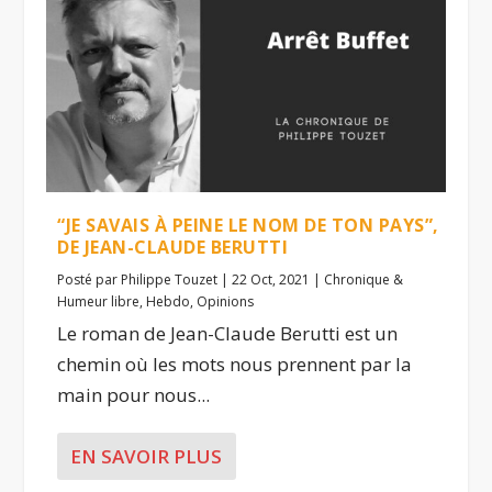
“JE SAVAIS À PEINE LE NOM DE TON PAYS”,
DE JEAN-CLAUDE BERUTTI
Posté par
Philippe Touzet
|
22 Oct, 2021
|
Chronique &
Humeur libre
,
Hebdo
,
Opinions
Le roman de Jean-Claude Berutti est un
chemin où les mots nous prennent par la
main pour nous...
EN SAVOIR PLUS