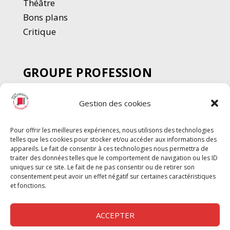
Thé
â
tre
Bons plans
Critique
GROUPE PROFESSION
SPECTACLE
Gestion des cookies
Chèque Intermittents
Henotes
Pour offrir les meilleures expériences, nous utilisons des technologies
Chèque Compta
telles que les cookies pour stocker et/ou accéder aux informations des
Chèque Emploi Spectacle
appareils. Le fait de consentir à ces technologies nous permettra de
traiter des données telles que le comportement de navigation ou les ID
G-Pods
uniques sur ce site. Le fait de ne pas consentir ou de retirer son
consentement peut avoir un effet négatif sur certaines caractéristiques
Profession Audio-visuel
Suivre
Suivre
et fonctions.
Le Cahier Pro
ACCEPTER