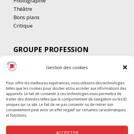
Photographie
Thé
â
tre
Bons plans
Critique
GROUPE PROFESSION
SPECTACLE
Gestion des cookies
Chèque Intermittents
Henotes
Pour offrir les meilleures expériences, nous utilisons des technologies
Chèque Compta
telles que les cookies pour stocker et/ou accéder aux informations des
Chèque Emploi Spectacle
appareils. Le fait de consentir à ces technologies nous permettra de
traiter des données telles que le comportement de navigation ou les ID
G-Pods
uniques sur ce site. Le fait de ne pas consentir ou de retirer son
consentement peut avoir un effet négatif sur certaines caractéristiques
Profession Audio-visuel
Suivre
Suivre
et fonctions.
Le Cahier Pro
ACCEPTER