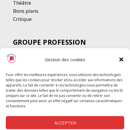
Thé
â
tre
Bons plans
Critique
GROUPE PROFESSION
SPECTACLE
Gestion des cookies
Chèque Intermittents
Henotes
Pour offrir les meilleures expériences, nous utilisons des technologies
Chèque Compta
telles que les cookies pour stocker et/ou accéder aux informations des
Chèque Emploi Spectacle
appareils. Le fait de consentir à ces technologies nous permettra de
traiter des données telles que le comportement de navigation ou les ID
G-Pods
uniques sur ce site. Le fait de ne pas consentir ou de retirer son
consentement peut avoir un effet négatif sur certaines caractéristiques
Profession Audio-visuel
Suivre
Suivre
et fonctions.
Le Cahier Pro
ACCEPTER