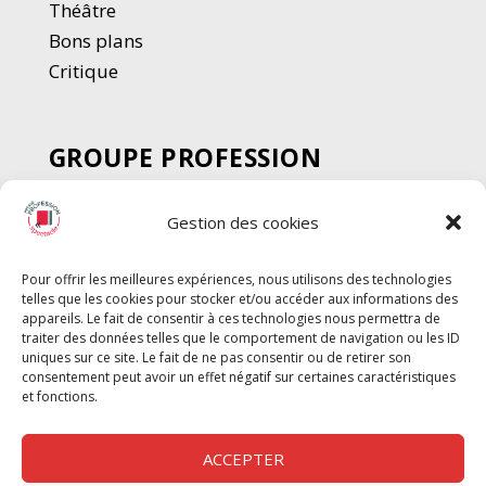
Thé
â
tre
Bons plans
Critique
GROUPE PROFESSION
SPECTACLE
Gestion des cookies
Chèque Intermittents
Henotes
Pour offrir les meilleures expériences, nous utilisons des technologies
Chèque Compta
telles que les cookies pour stocker et/ou accéder aux informations des
Chèque Emploi Spectacle
appareils. Le fait de consentir à ces technologies nous permettra de
traiter des données telles que le comportement de navigation ou les ID
G-Pods
uniques sur ce site. Le fait de ne pas consentir ou de retirer son
consentement peut avoir un effet négatif sur certaines caractéristiques
Profession Audio-visuel
Suivre
Suivre
et fonctions.
Le Cahier Pro
ACCEPTER