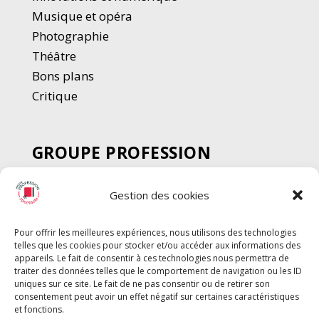
Musique et opéra
Photographie
Thé
â
tre
Bons plans
Critique
GROUPE PROFESSION
SPECTACLE
Gestion des cookies
Chèque Intermittents
Henotes
Pour offrir les meilleures expériences, nous utilisons des technologies
Chèque Compta
telles que les cookies pour stocker et/ou accéder aux informations des
Chèque Emploi Spectacle
appareils. Le fait de consentir à ces technologies nous permettra de
traiter des données telles que le comportement de navigation ou les ID
G-Pods
uniques sur ce site. Le fait de ne pas consentir ou de retirer son
consentement peut avoir un effet négatif sur certaines caractéristiques
Profession Audio-visuel
Suivre
Suivre
et fonctions.