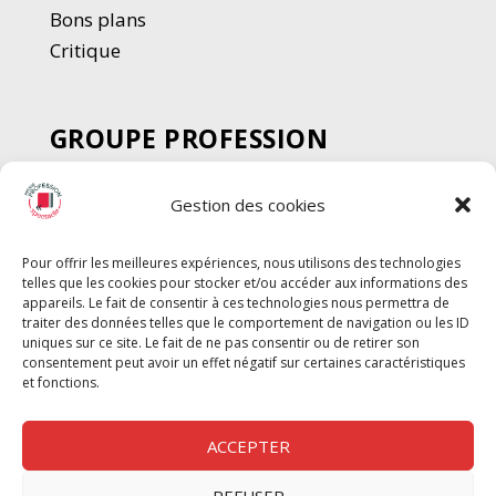
Bons plans
Critique
GROUPE PROFESSION
SPECTACLE
Gestion des cookies
Chèque Intermittents
Henotes
Pour offrir les meilleures expériences, nous utilisons des technologies
Chèque Compta
telles que les cookies pour stocker et/ou accéder aux informations des
Chèque Emploi Spectacle
appareils. Le fait de consentir à ces technologies nous permettra de
traiter des données telles que le comportement de navigation ou les ID
G-Pods
uniques sur ce site. Le fait de ne pas consentir ou de retirer son
consentement peut avoir un effet négatif sur certaines caractéristiques
Profession Audio-visuel
Suivre
Suivre
et fonctions.
Le Cahier Pro
ACCEPTER
REFUSER