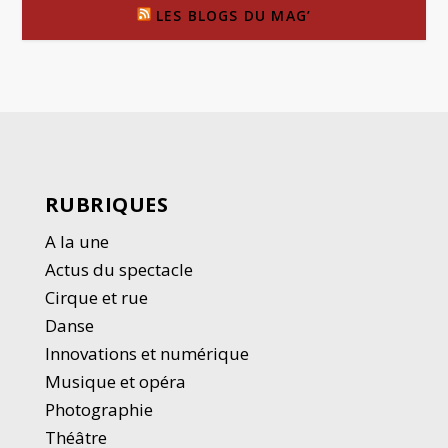
LES BLOGS DU MAG’
RUBRIQUES
A la une
Actus du spectacle
Cirque et rue
Danse
Innovations et numérique
Musique et opéra
Photographie
Thé
â
tre