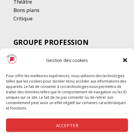
Thé
â
tre
Bons plans
Critique
GROUPE PROFESSION
SPECTACLE
Gestion des cookies
Chèque Intermittents
Henotes
Pour offrir les meilleures expériences, nous utilisons des technologies
Chèque Compta
telles que les cookies pour stocker et/ou accéder aux informations des
Chèque Emploi Spectacle
appareils. Le fait de consentir à ces technologies nous permettra de
traiter des données telles que le comportement de navigation ou les ID
G-Pods
uniques sur ce site. Le fait de ne pas consentir ou de retirer son
consentement peut avoir un effet négatif sur certaines caractéristiques
Profession Audio-visuel
Suivre
Suivre
et fonctions.
Le Cahier Pro
ACCEPTER