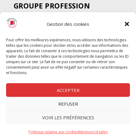
GROUPE PROFESSION
SPECTACLE
Gestion des cookies
Chèque Intermittents
Henotes
Pour offrir les meilleures expériences, nous utilisons des technologies
Chèque Compta
telles que les cookies pour stocker et/ou accéder aux informations des
Chèque Emploi Spectacle
appareils. Le fait de consentir à ces technologies nous permettra de
traiter des données telles que le comportement de navigation ou les ID
G-Pods
uniques sur ce site. Le fait de ne pas consentir ou de retirer son
consentement peut avoir un effet négatif sur certaines caractéristiques
Profession Audio-visuel
Suivre
Suivre
et fonctions.
Le Cahier Pro
ACCEPTER
REFUSER
Nous contacter
VOIR LES PRÉFÉRENCES
Politique de confidentilité
Politique relative aux cookies
Mentions légales