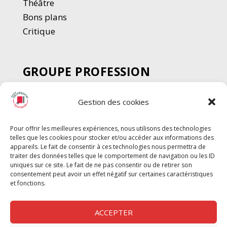
Thé
â
tre
Bons plans
Critique
GROUPE PROFESSION
SPECTACLE
Gestion des cookies
Chèque Intermittents
Henotes
Pour offrir les meilleures expériences, nous utilisons des technologies
Chèque Compta
telles que les cookies pour stocker et/ou accéder aux informations des
Chèque Emploi Spectacle
appareils. Le fait de consentir à ces technologies nous permettra de
traiter des données telles que le comportement de navigation ou les ID
G-Pods
uniques sur ce site. Le fait de ne pas consentir ou de retirer son
consentement peut avoir un effet négatif sur certaines caractéristiques
Profession Audio-visuel
Suivre
Suivre
et fonctions.
Le Cahier Pro
ACCEPTER