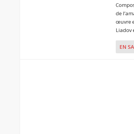
Composi
de l’am
œuvre e
Liadov e
EN S