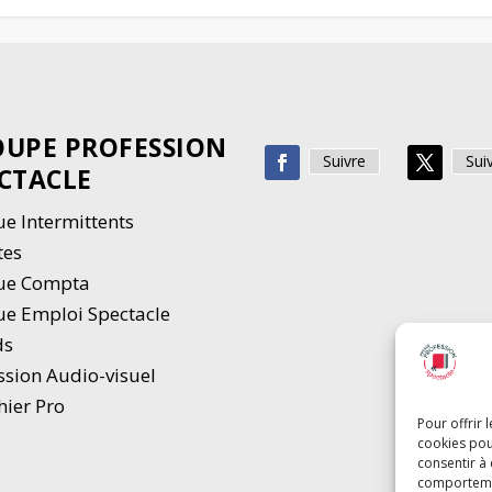
UPE PROFESSION
Suivre
Sui
CTACLE
e Intermittents
tes
ue Compta
e Emploi Spectacle
ds
ssion Audio-visuel
hier Pro
Pour offrir 
cookies pou
consentir à
comportement