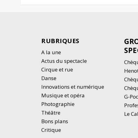
GRO
RUBRIQUES
SPE
A la une
Actus du spectacle
Chèqu
Cirque et rue
Heno
Danse
Chèq
Innovations et numérique
Chèqu
Musique et opéra
G-Po
Photographie
Profe
Thé
â
tre
Le Ca
Bons plans
Critique