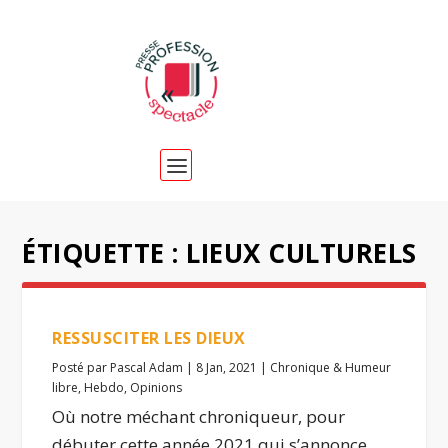
ÉTIQUETTE :
LIEUX CULTURELS
RESSUSCITER LES DIEUX
Posté par
Pascal Adam
|
8 Jan, 2021
|
Chronique & Humeur
libre
,
Hebdo
,
Opinions
Où notre méchant chroniqueur, pour
débuter cette année 2021 qui s’annonce