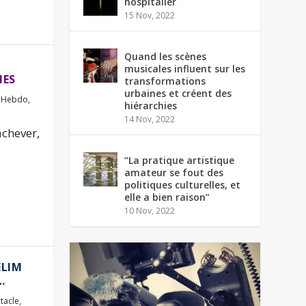
hospitalier
15 Nov, 2022
Quand les scènes
musicales influent sur les
IES
transformations
urbaines et créent des
,
Hebdo
,
hiérarchies
14 Nov, 2022
achever,
“La pratique artistique
amateur se fout des
politiques culturelles, et
elle a bien raison”
10 Nov, 2022
ÉLIM
…
tacle
,