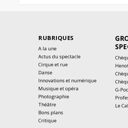
GRO
RUBRIQUES
SPE
A la une
Actus du spectacle
Chèqu
Cirque et rue
Heno
Danse
Chèq
Innovations et numérique
Chèqu
Musique et opéra
G-Po
Photographie
Profe
Thé
â
tre
Le Ca
Bons plans
Critique