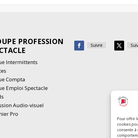
UPE PROFESSION
Suivre
Sui
CTACLE
e Intermittents
tes
ue Compta
e Emploi Spectacle
ds
ssion Audio-visuel
hier Pro
Pour offrir 
cookies pou
consentir à
comportement