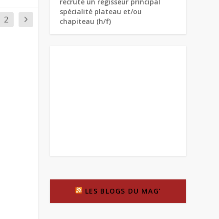
recrute un régisseur principal
spécialité plateau et/ou
2
chapiteau (h/f)
LES BLOGS DU MAG’