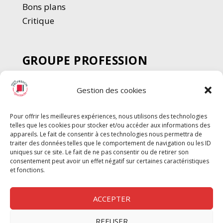
Bons plans
Critique
GROUPE PROFESSION
SPECTACLE
Gestion des cookies
Chèque Intermittents
Henotes
Pour offrir les meilleures expériences, nous utilisons des technologies
Chèque Compta
telles que les cookies pour stocker et/ou accéder aux informations des
Chèque Emploi Spectacle
appareils. Le fait de consentir à ces technologies nous permettra de
traiter des données telles que le comportement de navigation ou les ID
G-Pods
uniques sur ce site. Le fait de ne pas consentir ou de retirer son
consentement peut avoir un effet négatif sur certaines caractéristiques
Profession Audio-visuel
Suivre
Suivre
et fonctions.
Le Cahier Pro
ACCEPTER
REFUSER