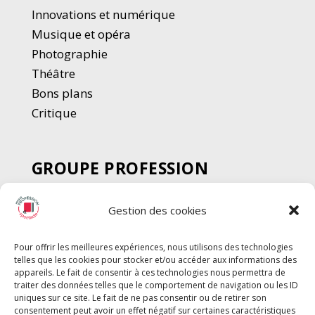
Innovations et numérique
Musique et opéra
Photographie
Thé
â
tre
Bons plans
Critique
GROUPE PROFESSION
SPECTACLE
Gestion des cookies
Chèque Intermittents
Henotes
Pour offrir les meilleures expériences, nous utilisons des technologies
Chèque Compta
telles que les cookies pour stocker et/ou accéder aux informations des
Chèque Emploi Spectacle
appareils. Le fait de consentir à ces technologies nous permettra de
traiter des données telles que le comportement de navigation ou les ID
G-Pods
uniques sur ce site. Le fait de ne pas consentir ou de retirer son
consentement peut avoir un effet négatif sur certaines caractéristiques
Profession Audio-visuel