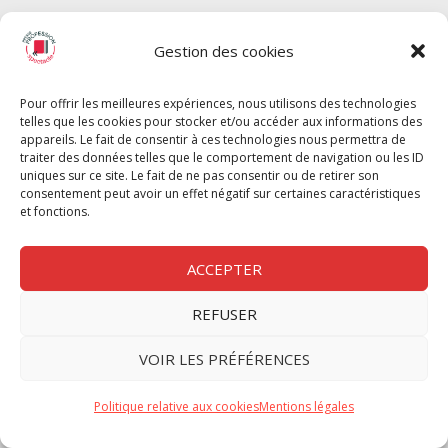
SPECTACLE
Gestion des cookies
Chèque Intermittents
Henotes
Pour offrir les meilleures expériences, nous utilisons des technologies
Chèque Compta
telles que les cookies pour stocker et/ou accéder aux informations des
Chèque Emploi Spectacle
appareils. Le fait de consentir à ces technologies nous permettra de
traiter des données telles que le comportement de navigation ou les ID
G-Pods
uniques sur ce site. Le fait de ne pas consentir ou de retirer son
consentement peut avoir un effet négatif sur certaines caractéristiques
Profession Audio-visuel
Suivre
Suivre
et fonctions.
Le Cahier Pro
ACCEPTER
REFUSER
Nous contacter
VOIR LES PRÉFÉRENCES
Politique de confidentilité
Politique relative aux cookies
Mentions légales