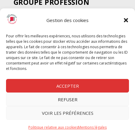
GROUPE PROFESSION
SPECTACLE
Gestion des cookies
Chèque Intermittents
Henotes
Pour offrir les meilleures expériences, nous utilisons des technologies
Chèque Compta
telles que les cookies pour stocker et/ou accéder aux informations des
Chèque Emploi Spectacle
appareils. Le fait de consentir à ces technologies nous permettra de
traiter des données telles que le comportement de navigation ou les ID
G-Pods
uniques sur ce site. Le fait de ne pas consentir ou de retirer son
consentement peut avoir un effet négatif sur certaines caractéristiques
Profession Audio-visuel
Suivre
Suivre
et fonctions.
Le Cahier Pro
ACCEPTER
REFUSER
Nous contacter
VOIR LES PRÉFÉRENCES
Politique de confidentilité
Politique relative aux cookies
Mentions légales