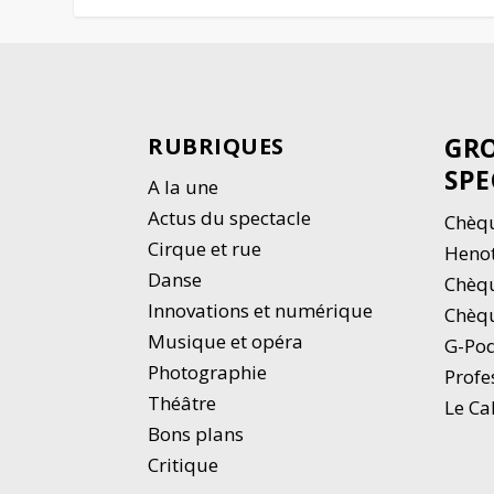
GRO
RUBRIQUES
SPE
A la une
Actus du spectacle
Chèqu
Cirque et rue
Heno
Danse
Chèq
Innovations et numérique
Chèqu
Musique et opéra
G-Po
Photographie
Profe
Thé
â
tre
Le Ca
Bons plans
Critique