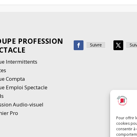
UPE PROFESSION
Suivre
Sui
CTACLE
e Intermittents
tes
ue Compta
e Emploi Spectacle
ds
ssion Audio-visuel
hier Pro
Pour offrir 
cookies pou
consentir à
comportement