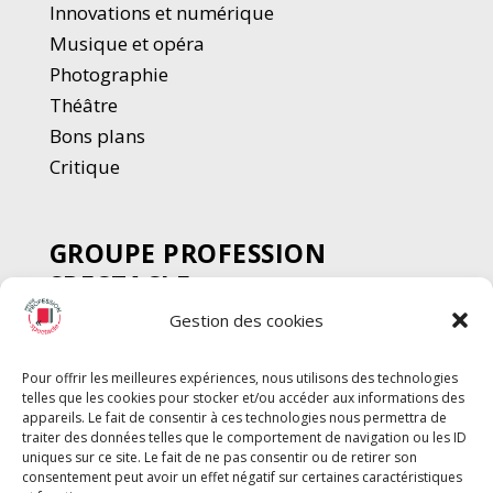
Innovations et numérique
Musique et opéra
Photographie
Thé
â
tre
Bons plans
Critique
GROUPE PROFESSION
SPECTACLE
Gestion des cookies
Chèque Intermittents
Henotes
Pour offrir les meilleures expériences, nous utilisons des technologies
Chèque Compta
telles que les cookies pour stocker et/ou accéder aux informations des
Chèque Emploi Spectacle
appareils. Le fait de consentir à ces technologies nous permettra de
traiter des données telles que le comportement de navigation ou les ID
G-Pods
uniques sur ce site. Le fait de ne pas consentir ou de retirer son
consentement peut avoir un effet négatif sur certaines caractéristiques
Profession Audio-visuel
Suivre
Suivre