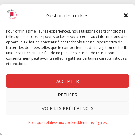
SPECTACLE
Gestion des cookies
Chèque Intermittents
Henotes
Pour offrir les meilleures expériences, nous utilisons des technologies
Chèque Compta
telles que les cookies pour stocker et/ou accéder aux informations des
Chèque Emploi Spectacle
appareils. Le fait de consentir à ces technologies nous permettra de
traiter des données telles que le comportement de navigation ou les ID
G-Pods
uniques sur ce site. Le fait de ne pas consentir ou de retirer son
consentement peut avoir un effet négatif sur certaines caractéristiques
Profession Audio-visuel
Suivre
Suivre
et fonctions.
Le Cahier Pro
ACCEPTER
REFUSER
Nous contacter
VOIR LES PRÉFÉRENCES
Politique de confidentilité
Politique relative aux cookies
Mentions légales