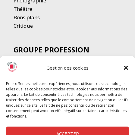
Photographie
Thé
â
tre
Bons plans
Critique
GROUPE PROFESSION
SPECTACLE
Gestion des cookies
Chèque Intermittents
Henotes
Pour offrir les meilleures expériences, nous utilisons des technologies
Chèque Compta
telles que les cookies pour stocker et/ou accéder aux informations des
Chèque Emploi Spectacle
appareils. Le fait de consentir à ces technologies nous permettra de
traiter des données telles que le comportement de navigation ou les ID
G-Pods
uniques sur ce site. Le fait de ne pas consentir ou de retirer son
consentement peut avoir un effet négatif sur certaines caractéristiques
Profession Audio-visuel
Suivre
Suivre
et fonctions.
Le Cahier Pro
ACCEPTER