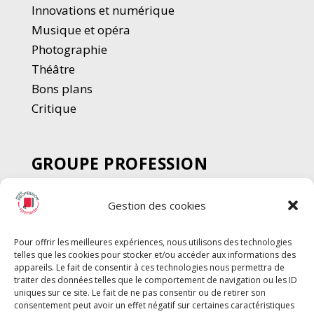
Innovations et numérique
Musique et opéra
Photographie
Thé
â
tre
Bons plans
Critique
GROUPE PROFESSION
SPECTACLE
Gestion des cookies
Chèque Intermittents
Henotes
Pour offrir les meilleures expériences, nous utilisons des technologies
Chèque Compta
telles que les cookies pour stocker et/ou accéder aux informations des
Chèque Emploi Spectacle
appareils. Le fait de consentir à ces technologies nous permettra de
traiter des données telles que le comportement de navigation ou les ID
G-Pods
uniques sur ce site. Le fait de ne pas consentir ou de retirer son
consentement peut avoir un effet négatif sur certaines caractéristiques
Profession Audio-visuel