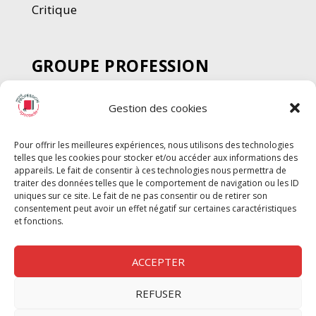
Critique
GROUPE PROFESSION
SPECTACLE
Gestion des cookies
Chèque Intermittents
Henotes
Pour offrir les meilleures expériences, nous utilisons des technologies
Chèque Compta
telles que les cookies pour stocker et/ou accéder aux informations des
Chèque Emploi Spectacle
appareils. Le fait de consentir à ces technologies nous permettra de
traiter des données telles que le comportement de navigation ou les ID
G-Pods
uniques sur ce site. Le fait de ne pas consentir ou de retirer son
consentement peut avoir un effet négatif sur certaines caractéristiques
Profession Audio-visuel
Suivre
Suivre
et fonctions.
Le Cahier Pro
ACCEPTER
REFUSER