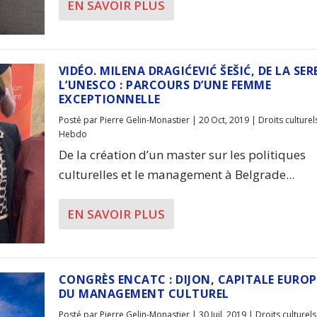
EN SAVOIR PLUS
VIDÉO. MILENA DRAGIĆEVIĆ ŠEŠIĆ, DE LA SER
L’UNESCO : PARCOURS D’UNE FEMME
EXCEPTIONNELLE
Posté par
Pierre Gelin-Monastier
|
20 Oct, 2019
|
Droits culturel
Hebdo
De la création d’un master sur les politiques
culturelles et le management à Belgrade...
EN SAVOIR PLUS
CONGRÈS ENCATC : DIJON, CAPITALE EURO
DU MANAGEMENT CULTUREL
Posté par
Pierre Gelin-Monastier
|
30 Juil, 2019
|
Droits culturels