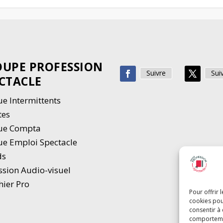
UPE PROFESSION
Suivre
Sui
CTACLE
e Intermittents
tes
ue Compta
e Emploi Spectacle
ds
ssion Audio-visuel
hier Pro
Pour offrir 
cookies pou
consentir à
comportement