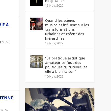
hospitalier
15 Nov, 2022
Quand les scènes
BIE À
musicales influent sur les
transformations
urbaines et créent des
hiérarchies
s & ESS
,
14 Nov, 2022
“La pratique artistique
amateur se fout des
politiques culturelles, et
elle a bien raison”
10 Nov, 2022
PÉENNE
 & ESS
,