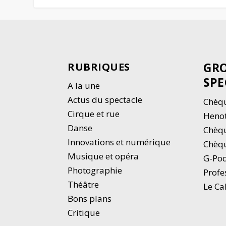
GRO
RUBRIQUES
SPE
A la une
Actus du spectacle
Chèqu
Cirque et rue
Heno
Danse
Chèq
Innovations et numérique
Chèqu
Musique et opéra
G-Po
Photographie
Profe
Thé
â
tre
Le Ca
Bons plans
Critique