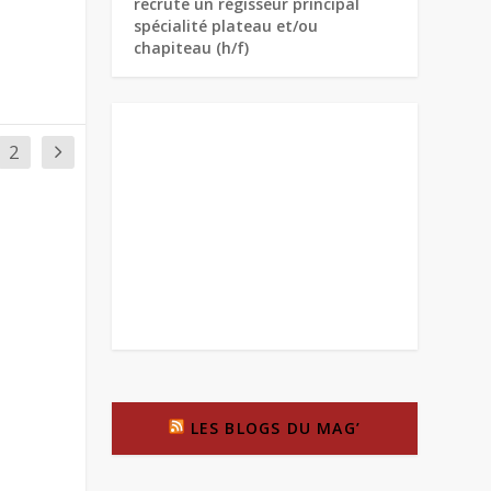
recrute un régisseur principal
spécialité plateau et/ou
chapiteau (h/f)
2
LES BLOGS DU MAG’