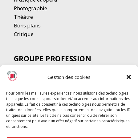
Photographie
Thé
â
tre
Bons plans
Critique
GROUPE PROFESSION
SPECTACLE
Gestion des cookies
Chèque Intermittents
Henotes
Pour offrir les meilleures expériences, nous utilisons des technologies
Chèque Compta
telles que les cookies pour stocker et/ou accéder aux informations des
Chèque Emploi Spectacle
appareils. Le fait de consentir à ces technologies nous permettra de
traiter des données telles que le comportement de navigation ou les ID
G-Pods
uniques sur ce site. Le fait de ne pas consentir ou de retirer son
consentement peut avoir un effet négatif sur certaines caractéristiques
Profession Audio-visuel
Suivre
Suivre
et fonctions.
Le Cahier Pro