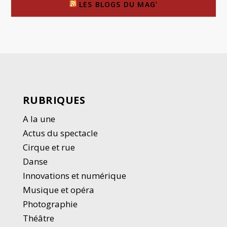
LES BLOGS DU MAG’
RUBRIQUES
A la une
Actus du spectacle
Cirque et rue
Danse
Innovations et numérique
Musique et opéra
Photographie
Thé
â
tre