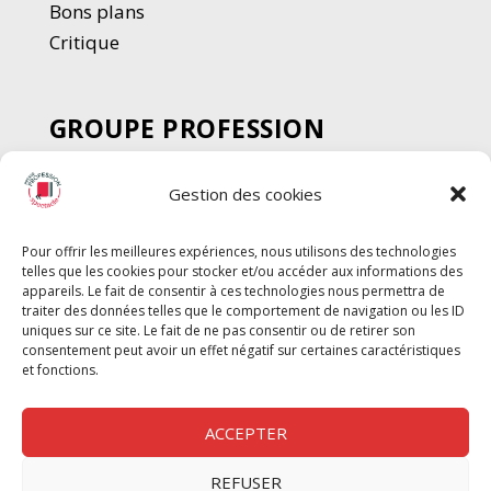
Bons plans
Critique
GROUPE PROFESSION
SPECTACLE
Gestion des cookies
Chèque Intermittents
Henotes
Pour offrir les meilleures expériences, nous utilisons des technologies
Chèque Compta
telles que les cookies pour stocker et/ou accéder aux informations des
Chèque Emploi Spectacle
appareils. Le fait de consentir à ces technologies nous permettra de
traiter des données telles que le comportement de navigation ou les ID
G-Pods
uniques sur ce site. Le fait de ne pas consentir ou de retirer son
consentement peut avoir un effet négatif sur certaines caractéristiques
Profession Audio-visuel
Suivre
Suivre
et fonctions.
Le Cahier Pro
ACCEPTER
REFUSER