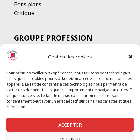
Bons plans
Critique
GROUPE PROFESSION
SPECTACLE
Gestion des cookies
Chèque Intermittents
Henotes
Pour offrir les meilleures expériences, nous utilisons des technologies
Chèque Compta
telles que les cookies pour stocker et/ou accéder aux informations des
Chèque Emploi Spectacle
appareils. Le fait de consentir à ces technologies nous permettra de
traiter des données telles que le comportement de navigation ou les ID
G-Pods
uniques sur ce site. Le fait de ne pas consentir ou de retirer son
consentement peut avoir un effet négatif sur certaines caractéristiques
Profession Audio-visuel
Suivre
Suivre
et fonctions.
Le Cahier Pro
ACCEPTER
REFUSER