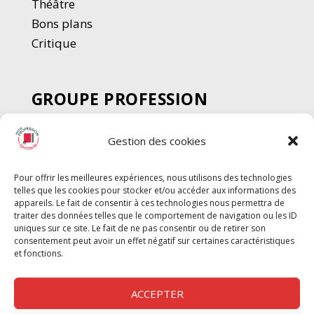
Thé
â
tre
Bons plans
Critique
GROUPE PROFESSION
SPECTACLE
Gestion des cookies
Chèque Intermittents
Henotes
Pour offrir les meilleures expériences, nous utilisons des technologies
Chèque Compta
telles que les cookies pour stocker et/ou accéder aux informations des
Chèque Emploi Spectacle
appareils. Le fait de consentir à ces technologies nous permettra de
traiter des données telles que le comportement de navigation ou les ID
G-Pods
uniques sur ce site. Le fait de ne pas consentir ou de retirer son
consentement peut avoir un effet négatif sur certaines caractéristiques
Profession Audio-visuel
Suivre
Suivre
et fonctions.
Le Cahier Pro
ACCEPTER