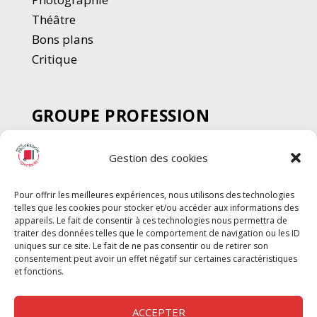
Thé
â
tre
Bons plans
Critique
GROUPE PROFESSION
SPECTACLE
Gestion des cookies
Chèque Intermittents
Henotes
Pour offrir les meilleures expériences, nous utilisons des technologies
Chèque Compta
telles que les cookies pour stocker et/ou accéder aux informations des
Chèque Emploi Spectacle
appareils. Le fait de consentir à ces technologies nous permettra de
traiter des données telles que le comportement de navigation ou les ID
G-Pods
uniques sur ce site. Le fait de ne pas consentir ou de retirer son
consentement peut avoir un effet négatif sur certaines caractéristiques
Profession Audio-visuel
Suivre
Suivre
et fonctions.
Le Cahier Pro
ACCEPTER