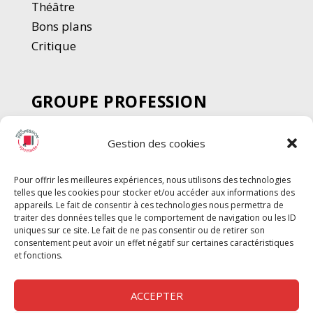
Thé
â
tre
Bons plans
Critique
GROUPE PROFESSION
SPECTACLE
Gestion des cookies
Chèque Intermittents
Henotes
Pour offrir les meilleures expériences, nous utilisons des technologies
Chèque Compta
telles que les cookies pour stocker et/ou accéder aux informations des
Chèque Emploi Spectacle
appareils. Le fait de consentir à ces technologies nous permettra de
traiter des données telles que le comportement de navigation ou les ID
G-Pods
uniques sur ce site. Le fait de ne pas consentir ou de retirer son
consentement peut avoir un effet négatif sur certaines caractéristiques
Profession Audio-visuel
Suivre
Suivre
et fonctions.
Le Cahier Pro
ACCEPTER