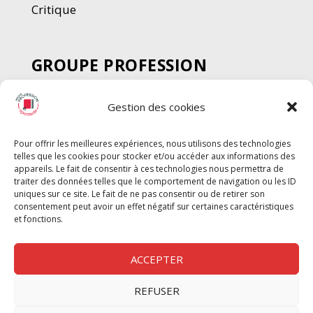
Critique
GROUPE PROFESSION
SPECTACLE
Gestion des cookies
Chèque Intermittents
Henotes
Pour offrir les meilleures expériences, nous utilisons des technologies
Chèque Compta
telles que les cookies pour stocker et/ou accéder aux informations des
Chèque Emploi Spectacle
appareils. Le fait de consentir à ces technologies nous permettra de
traiter des données telles que le comportement de navigation ou les ID
G-Pods
uniques sur ce site. Le fait de ne pas consentir ou de retirer son
consentement peut avoir un effet négatif sur certaines caractéristiques
Profession Audio-visuel
Suivre
Suivre
et fonctions.
Le Cahier Pro
ACCEPTER
REFUSER