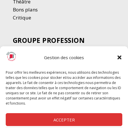
Thé
â
tre
Bons plans
Critique
GROUPE PROFESSION
SPECTACLE
Gestion des cookies
Chèque Intermittents
Henotes
Pour offrir les meilleures expériences, nous utilisons des technologies
Chèque Compta
telles que les cookies pour stocker et/ou accéder aux informations des
Chèque Emploi Spectacle
appareils. Le fait de consentir à ces technologies nous permettra de
traiter des données telles que le comportement de navigation ou les ID
G-Pods
uniques sur ce site. Le fait de ne pas consentir ou de retirer son
consentement peut avoir un effet négatif sur certaines caractéristiques
Profession Audio-visuel
Suivre
Suivre
et fonctions.
Le Cahier Pro
ACCEPTER