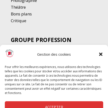
Photographie
Thé
â
tre
Bons plans
Critique
GROUPE PROFESSION
SPECTACLE
Gestion des cookies
Chèque Intermittents
Henotes
Pour offrir les meilleures expériences, nous utilisons des technologies
Chèque Compta
telles que les cookies pour stocker et/ou accéder aux informations des
Chèque Emploi Spectacle
appareils. Le fait de consentir à ces technologies nous permettra de
traiter des données telles que le comportement de navigation ou les ID
G-Pods
uniques sur ce site. Le fait de ne pas consentir ou de retirer son
consentement peut avoir un effet négatif sur certaines caractéristiques
Profession Audio-visuel
Suivre
Suivre
et fonctions.
Le Cahier Pro
ACCEPTER