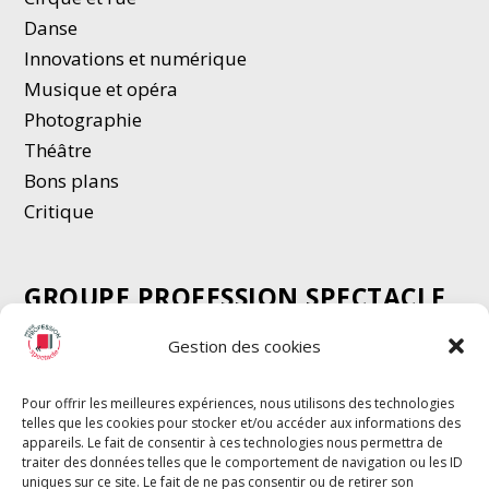
Danse
Innovations et numérique
Musique et opéra
Photographie
Thé
â
tre
Bons plans
Critique
GROUPE PROFESSION SPECTACLE
Chèque Intermittents
Gestion des cookies
Henotes
Chèque Compta
Pour offrir les meilleures expériences, nous utilisons des technologies
telles que les cookies pour stocker et/ou accéder aux informations des
Chèque Emploi Spectacle
appareils. Le fait de consentir à ces technologies nous permettra de
G-Pods
traiter des données telles que le comportement de navigation ou les ID
uniques sur ce site. Le fait de ne pas consentir ou de retirer son