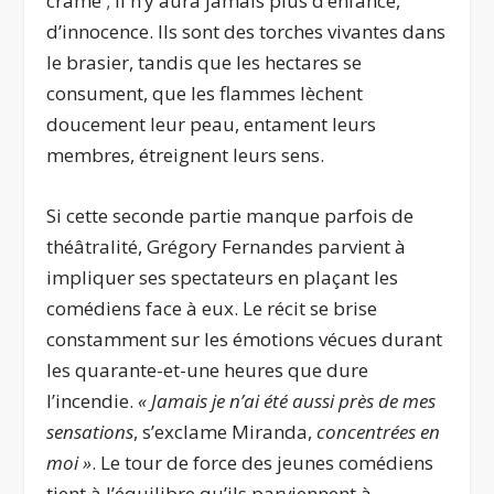
cramé ; il n’y aura jamais plus d’enfance,
d’innocence. Ils sont des torches vivantes dans
le brasier, tandis que les hectares se
consument, que les flammes lèchent
doucement leur peau, entament leurs
membres, étreignent leurs sens.
Si cette seconde partie manque parfois de
théâtralité, Grégory Fernandes parvient à
impliquer ses spectateurs en plaçant les
comédiens face à eux. Le récit se brise
constamment sur les émotions vécues durant
les quarante-et-une heures que dure
l’incendie.
« Jamais je n’ai été aussi près de mes
sensations
, s’exclame Miranda,
concentrées en
moi »
. Le tour de force des jeunes comédiens
tient à l’équilibre qu’ils parviennent à