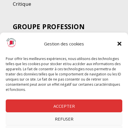
Critique
GROUPE PROFESSION
SPECTACLE
Gestion des cookies
Chèque Intermittents
Henotes
Pour offrir les meilleures expériences, nous utilisons des technologies
Chèque Compta
telles que les cookies pour stocker et/ou accéder aux informations des
Chèque Emploi Spectacle
appareils. Le fait de consentir à ces technologies nous permettra de
traiter des données telles que le comportement de navigation ou les ID
G-Pods
uniques sur ce site. Le fait de ne pas consentir ou de retirer son
consentement peut avoir un effet négatif sur certaines caractéristiques
Profession Audio-visuel
Suivre
Suivre
et fonctions.
Le Cahier Pro
ACCEPTER
REFUSER