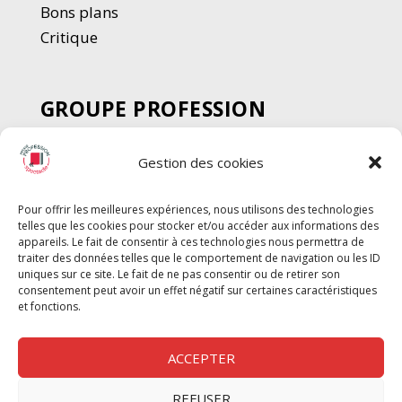
Bons plans
Critique
GROUPE PROFESSION
SPECTACLE
Gestion des cookies
Chèque Intermittents
Henotes
Pour offrir les meilleures expériences, nous utilisons des technologies
Chèque Compta
telles que les cookies pour stocker et/ou accéder aux informations des
Chèque Emploi Spectacle
appareils. Le fait de consentir à ces technologies nous permettra de
traiter des données telles que le comportement de navigation ou les ID
G-Pods
uniques sur ce site. Le fait de ne pas consentir ou de retirer son
consentement peut avoir un effet négatif sur certaines caractéristiques
Profession Audio-visuel
Suivre
Suivre
et fonctions.
Le Cahier Pro
ACCEPTER
REFUSER