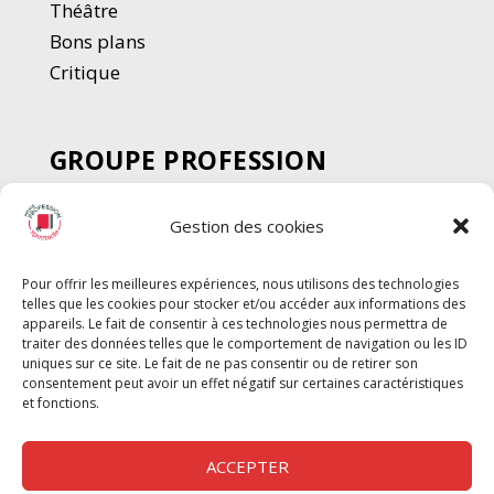
Thé
â
tre
Bons plans
Critique
GROUPE PROFESSION
SPECTACLE
Gestion des cookies
Chèque Intermittents
Henotes
Pour offrir les meilleures expériences, nous utilisons des technologies
Chèque Compta
telles que les cookies pour stocker et/ou accéder aux informations des
Chèque Emploi Spectacle
appareils. Le fait de consentir à ces technologies nous permettra de
traiter des données telles que le comportement de navigation ou les ID
G-Pods
uniques sur ce site. Le fait de ne pas consentir ou de retirer son
consentement peut avoir un effet négatif sur certaines caractéristiques
Profession Audio-visuel
Suivre
Suivre
et fonctions.
Le Cahier Pro
ACCEPTER