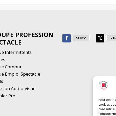
UPE PROFESSION
Suivre
Sui
CTACLE
e Intermittents
tes
ue Compta
e Emploi Spectacle
ds
ssion Audio-visuel
hier Pro
Pour offrir 
cookies pou
consentir à
comportement