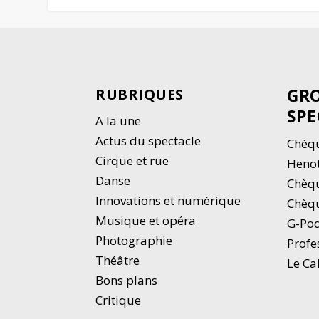
GRO
RUBRIQUES
SPE
A la une
Actus du spectacle
Chèqu
Cirque et rue
Heno
Danse
Chèq
Innovations et numérique
Chèqu
Musique et opéra
G-Po
Photographie
Profe
Thé
â
tre
Le Ca
Bons plans
Critique