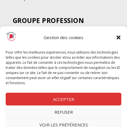
GROUPE PROFESSION
SPECTACLE
Gestion des cookies
Chèque Intermittents
Henotes
Pour offrir les meilleures expériences, nous utilisons des technologies
Chèque Compta
telles que les cookies pour stocker et/ou accéder aux informations des
Chèque Emploi Spectacle
appareils. Le fait de consentir à ces technologies nous permettra de
traiter des données telles que le comportement de navigation ou les ID
G-Pods
uniques sur ce site. Le fait de ne pas consentir ou de retirer son
consentement peut avoir un effet négatif sur certaines caractéristiques
Profession Audio-visuel
Suivre
Suivre
et fonctions.
Le Cahier Pro
ACCEPTER
REFUSER
Nous contacter
VOIR LES PRÉFÉRENCES