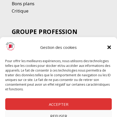
Bons plans
Critique
GROUPE PROFESSION
SPECTACLE
Gestion des cookies
Chèque Intermittents
Henotes
Pour offrir les meilleures expériences, nous utilisons des technologies
Chèque Compta
telles que les cookies pour stocker et/ou accéder aux informations des
Chèque Emploi Spectacle
appareils. Le fait de consentir à ces technologies nous permettra de
traiter des données telles que le comportement de navigation ou les ID
G-Pods
uniques sur ce site. Le fait de ne pas consentir ou de retirer son
consentement peut avoir un effet négatif sur certaines caractéristiques
Profession Audio-visuel
Suivre
Suivre
et fonctions.
Le Cahier Pro
ACCEPTER
REFUSER