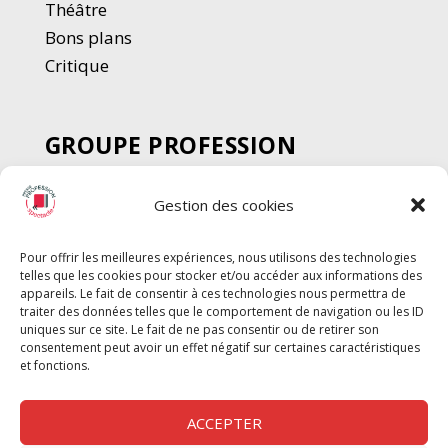
Thé
â
tre
Bons plans
Critique
GROUPE PROFESSION
SPECTACLE
Gestion des cookies
Chèque Intermittents
Henotes
Pour offrir les meilleures expériences, nous utilisons des technologies
Chèque Compta
telles que les cookies pour stocker et/ou accéder aux informations des
Chèque Emploi Spectacle
appareils. Le fait de consentir à ces technologies nous permettra de
traiter des données telles que le comportement de navigation ou les ID
G-Pods
uniques sur ce site. Le fait de ne pas consentir ou de retirer son
consentement peut avoir un effet négatif sur certaines caractéristiques
Profession Audio-visuel
Suivre
Suivre
et fonctions.
Le Cahier Pro
ACCEPTER