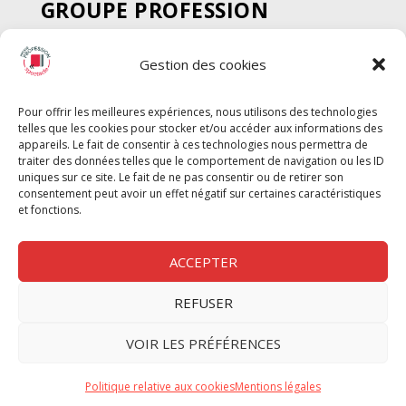
GROUPE PROFESSION
SPECTACLE
Gestion des cookies
Chèque Intermittents
Henotes
Pour offrir les meilleures expériences, nous utilisons des technologies
Chèque Compta
telles que les cookies pour stocker et/ou accéder aux informations des
Chèque Emploi Spectacle
appareils. Le fait de consentir à ces technologies nous permettra de
traiter des données telles que le comportement de navigation ou les ID
G-Pods
uniques sur ce site. Le fait de ne pas consentir ou de retirer son
consentement peut avoir un effet négatif sur certaines caractéristiques
Profession Audio-visuel
Suivre
Suivre
et fonctions.
Le Cahier Pro
ACCEPTER
REFUSER
Nous contacter
VOIR LES PRÉFÉRENCES
Politique de confidentilité
Politique relative aux cookies
Mentions légales