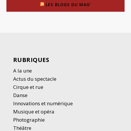
LES BLOGS DU MAG’
RUBRIQUES
A la une
Actus du spectacle
Cirque et rue
Danse
Innovations et numérique
Musique et opéra
Photographie
Thé
â
tre