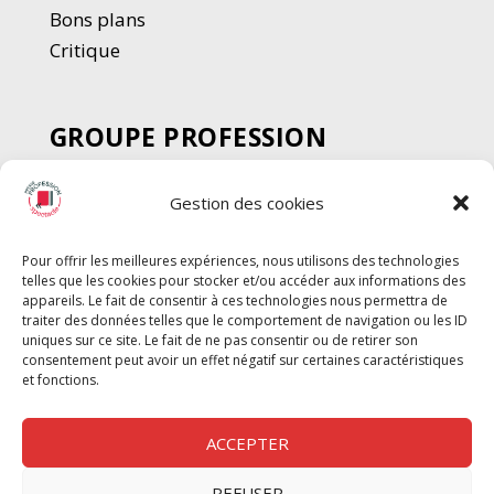
Bons plans
Critique
GROUPE PROFESSION
SPECTACLE
Gestion des cookies
Chèque Intermittents
Henotes
Pour offrir les meilleures expériences, nous utilisons des technologies
Chèque Compta
telles que les cookies pour stocker et/ou accéder aux informations des
Chèque Emploi Spectacle
appareils. Le fait de consentir à ces technologies nous permettra de
traiter des données telles que le comportement de navigation ou les ID
G-Pods
uniques sur ce site. Le fait de ne pas consentir ou de retirer son
consentement peut avoir un effet négatif sur certaines caractéristiques
Profession Audio-visuel
Suivre
Suivre
et fonctions.
Le Cahier Pro
ACCEPTER
REFUSER