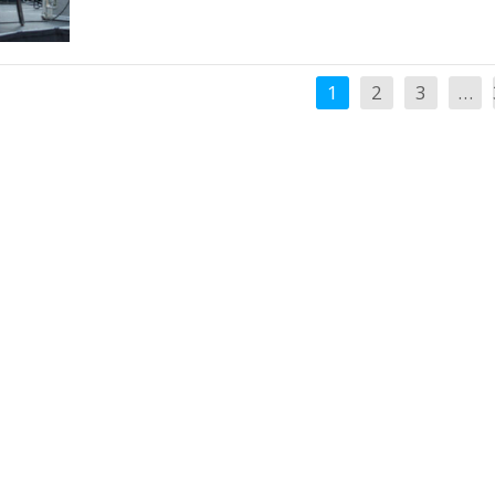
1
2
3
…