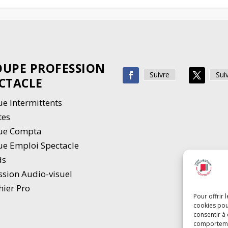
UPE PROFESSION
Suivre
Sui
CTACLE
e Intermittents
tes
ue Compta
e Emploi Spectacle
ds
ssion Audio-visuel
hier Pro
Pour offrir 
cookies pou
consentir à
comportement