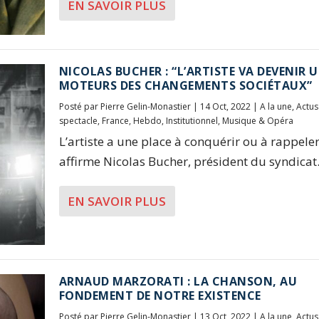
EN SAVOIR PLUS
NICOLAS BUCHER : “L’ARTISTE VA DEVENIR 
MOTEURS DES CHANGEMENTS SOCIÉTAUX”
Posté par
Pierre Gelin-Monastier
|
14 Oct, 2022
|
A la une
,
Actus
spectacle
,
France
,
Hebdo
,
Institutionnel
,
Musique & Opéra
L’artiste a une place à conquérir ou à rappeler
affirme Nicolas Bucher, président du syndicat.
EN SAVOIR PLUS
ARNAUD MARZORATI : LA CHANSON, AU
FONDEMENT DE NOTRE EXISTENCE
Posté par
Pierre Gelin-Monastier
|
13 Oct, 2022
|
A la une
,
Actus