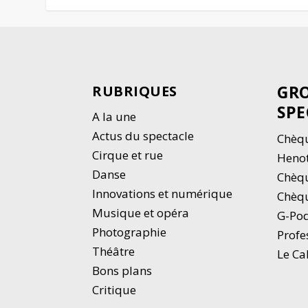
GRO
RUBRIQUES
SPE
A la une
Actus du spectacle
Chèqu
Cirque et rue
Heno
Danse
Chèq
Innovations et numérique
Chèqu
Musique et opéra
G-Po
Photographie
Profe
Thé
â
tre
Le Ca
Bons plans
Critique