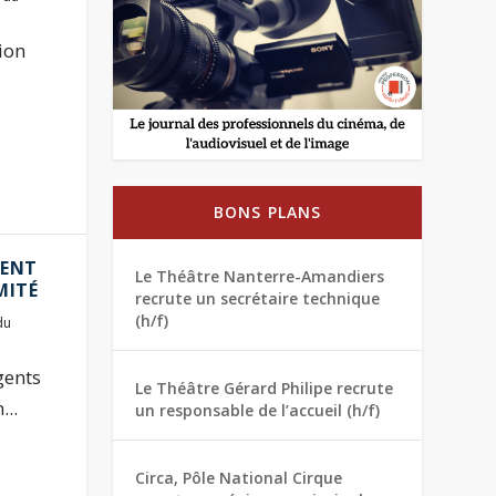
tion
BONS PLANS
SENT
Le Théâtre Nanterre-Amandiers
MITÉ
recrute un secrétaire technique
(h/f)
du
gents
Le Théâtre Gérard Philipe recrute
..
un responsable de l’accueil (h/f)
Circa, Pôle National Cirque