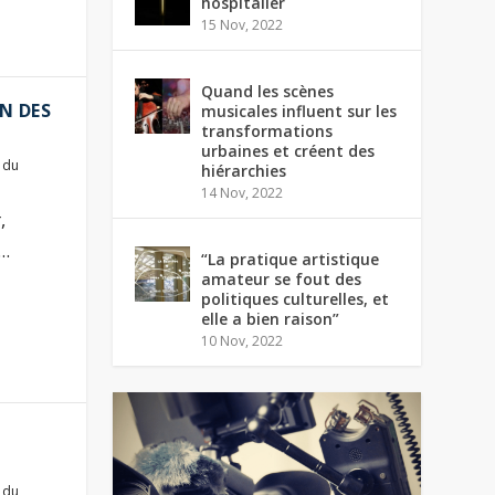
hospitalier
15 Nov, 2022
Quand les scènes
UN DES
musicales influent sur les
transformations
urbaines et créent des
 du
hiérarchies
14 Nov, 2022
,
..
“La pratique artistique
amateur se fout des
politiques culturelles, et
elle a bien raison”
10 Nov, 2022
 du