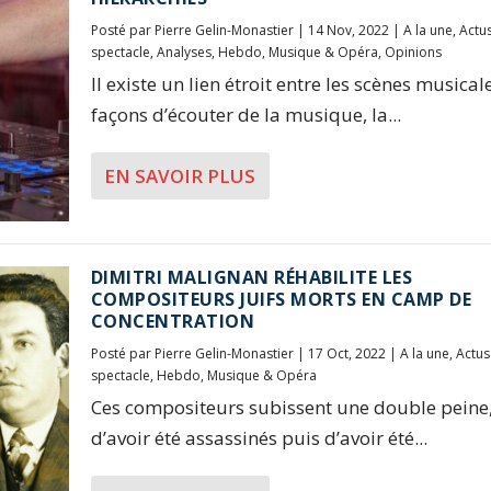
Posté par
Pierre Gelin-Monastier
|
14 Nov, 2022
|
A la une
,
Actu
spectacle
,
Analyses
,
Hebdo
,
Musique & Opéra
,
Opinions
Il existe un lien étroit entre les scènes musical
façons d’écouter de la musique, la...
EN SAVOIR PLUS
DIMITRI MALIGNAN RÉHABILITE LES
COMPOSITEURS JUIFS MORTS EN CAMP DE
CONCENTRATION
Posté par
Pierre Gelin-Monastier
|
17 Oct, 2022
|
A la une
,
Actus
spectacle
,
Hebdo
,
Musique & Opéra
Ces compositeurs subissent une double peine
d’avoir été assassinés puis d’avoir été...