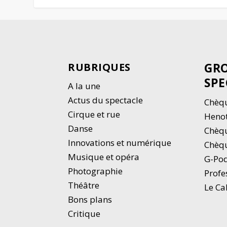
GRO
RUBRIQUES
SPE
A la une
Actus du spectacle
Chèqu
Cirque et rue
Heno
Danse
Chèq
Innovations et numérique
Chèqu
Musique et opéra
G-Po
Photographie
Profe
Thé
â
tre
Le Ca
Bons plans
Critique