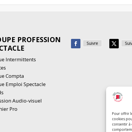
UPE PROFESSION
Suivre
Sui
CTACLE
e Intermittents
tes
ue Compta
e Emploi Spectacle
ds
ssion Audio-visuel
hier Pro
Pour offrir 
cookies pou
consentir à
comportement